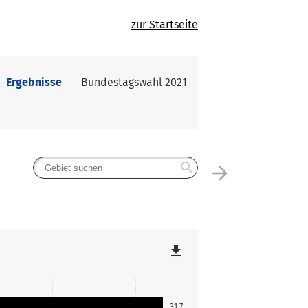
zur Startseite
Ergebnisse
Bundestagswahl 2021
search
arrow_forward
file_download
31,7