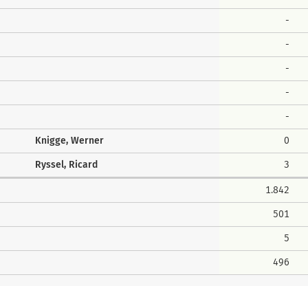
-
-
-
-
-
Knigge, Werner
0
Ryssel, Ricard
3
1.842
501
5
496