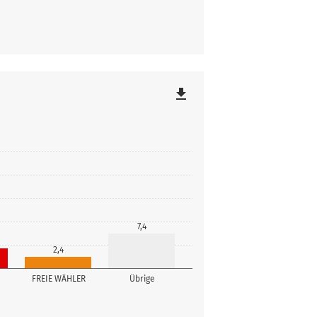
file_download
7,4
2,4
FREIE WÄHLER
Übrige