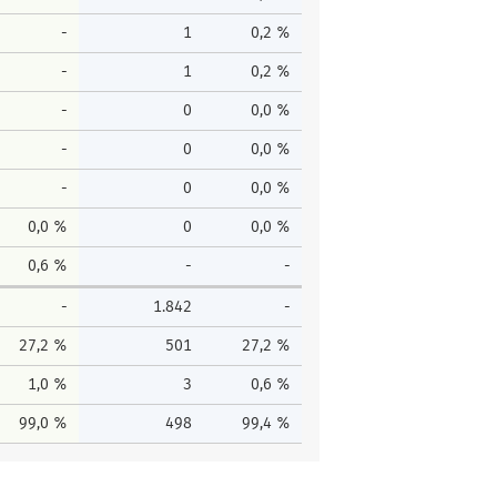
-
1
0,2 %
-
1
0,2 %
-
0
0,0 %
-
0
0,0 %
-
0
0,0 %
0,0 %
0
0,0 %
0,6 %
-
-
-
1.842
-
27,2 %
501
27,2 %
1,0 %
3
0,6 %
99,0 %
498
99,4 %