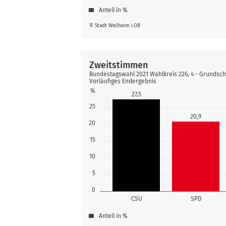
Anteil in %
© Stadt Weilheim i.OB
Zweitstimmen
Bundestagswahl 2021 Wahlkreis 226, 4 - Grundsc
Vorläufiges Endergebnis
%
27,5
25
20,9
20
15
10
5
0
CSU
SPD
Anteil in %