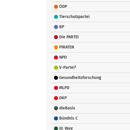
ÖDP
Tierschutzpartei
BP
Die PARTEI
PIRATEN
NPD
V-Partei³
Gesundheitsforschung
MLPD
DKP
dieBasis
Bündnis C
III. Weg