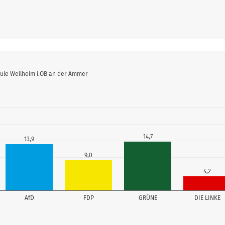
hule Weilheim i.OB an der Ammer
14,7
13,9
9,0
4,2
AfD
FDP
GRÜNE
DIE LINKE