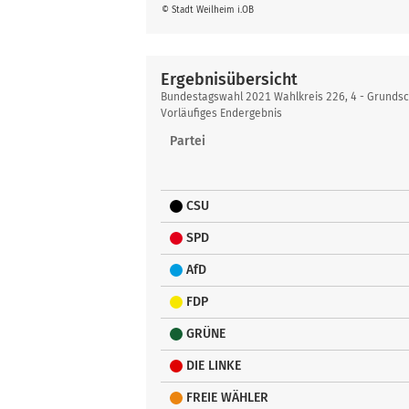
© Stadt Weilheim i.OB
Ergebnisübersicht
Ergebnisübersicht
Bundestagswahl 2021 Wahlkreis 226, 4 - Grundsc
Vorläufiges Endergebnis
Partei
CSU
SPD
AfD
FDP
GRÜNE
DIE LINKE
FREIE WÄHLER